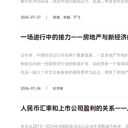
格环比冲高回落，就业市场仍面临压力。造成二季度需求走
算不过来帐，扩大内需缺少内生动力机制；二是政府广义支出
2026-07-27
张斌、朱鹤、于飞
少较大力度的逆周期政策支持下，内需不足压力仍然突出。
充分执行年度财政预算，确保完成全年财政支出目标，尽快落
金融债，加大以城市更新为代表的公共投资。专题：AI宏观经
一场进行中的接力——房地产与新经济
AI技术本身，更重要的是AI能否激发一系列的技术进步。实
织结构改革。• AI会放大库存周期和设备投资周期，加大总
近年来，中国经济运行存在两个重要线索，一是房地产市场
时间里放大供求不匹配。应对需求压力的关键是稳定且较低
制造在内的一些新经济行业的快速扩张。由此带来一个值得
运用；精准辨别供给冲击和需求冲击。• AI既可以通过降
住这一缺口？本文以各板块的最终需求为起点，测算了房地产
据垄断、算法合谋和平台锁定削弱竞争破坏市场效率。在AI
动，考察二者的规模、增长贡献，以及需求来源。我们测算
节，应把算法定价和算法协调纳入竞争分析。在消费环节，要降
2026-07-26
杜宇宸
力已经在较大程度上实现。2018年，新经济的规模仅约为房地
响的研究总体而言仍处于初步阶段，除了关注AI技术突破的
年以来，新经济对经济增长的拉动也已大体能够对冲房地产
济史研究仍有重大参考价值。
中最为显著的特征之一。但从需求基础来看，这一接力仍未
人民币汇率和上市公司盈利的关系——
能源车，且相当一部分表现为对燃油车的替代，而出口的边
济已经在规模和增长贡献两个层面实现了对房地产的接力，
本文以2013—2024年A股制造业出口企业年度数据为样本