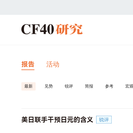
报告
活动
最新
见势
锐评
简报
参考
宏
美日联手干预日元的含义