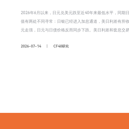
2026年6月以来，日元兑美元跌至近40年来最低水平，同期
值有两处不同寻常：日银已经进入加息通道，美日利差有所
元走强，日元与日债价格反而同步下跌。美日利差和套息交易
收窄，日元却继续贬值，这一解释力减弱。高市政府上台则
2026-07-14
CF40研究
税，并希望日银保持协调，令市场对财政纪律与日银加息空间
针》要求日银与政府紧密合作，进一步加重了市场担忧，形成
价。面对日元贬值，日本当局大体有干预、加息、等待三条
险和代价。