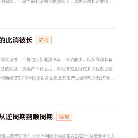
弱的原因，一是当前利率和价格预期下，居民买房和企业投资
显著下行拖累内需；三是油价冲击。• 展望与政策建议：缺
下半年需要采取更加积极的货币政策激发扩大内需内生动力；
地8000亿元新型政策性金融工具并根据需要额外增加政策性
济学• AI能否转化成为广泛持续生产率提升的关键不仅在于
的此消彼长
现这一点的关键在于充分的市场竞争，以及科研激励机制和组
需求的内生波动压力。AI还可能减少劳动者收入份额，在较长
的深度调整，二是包括新能源汽车、清洁能源，以及高端装备
的通胀预期；关注金融稳定，特别是金融资产价格背后的杠杆
回答的问题：房地产下行之后，新经济究竟能在多大程度上接
低菜单成本、改善信息匹配等渠道提高市场效率；也可以通过数
和新经济2018年以来自身创造及其沿产业链带动的经济活
产业的要素投入环节，需要投入的开放和多元竞争。在定价环
发现，从经济体量和增长贡献来看，房地产与新经济之间的接
低转换成本，维护AI用户的退出权利。• AI对宏观经济影
产的一半；到2025年，新经济已经明显超过房地产。2023
最新进展及其影响，历史上重大技术进步对宏观经济影响的经
下行形成的拖累。二者的一升一降也是近年中国经济结构变化
完全完成。新经济的增长主要由投资驱动，消费需求集中于新
从逆周期到顺周期
际贡献则在近两年有所上升。基于上述发现，我们认为，新经
成为影响中国经济发展的重要力量。但投资仍是新经济扩张的
，发现人民币汇率与企业净利润率的关系在2020年前后发生了方