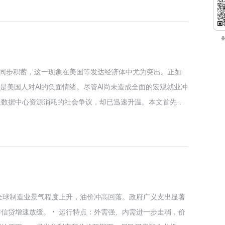
率不变，且未能在记者会上说明政策门槛和下一步行动，引发
委员会内部并不缺少收紧意愿，本次不加息更可能源于数据尚
任内更值得关注的政策工具。其政策思路带有弗里德曼和沃尔
工作组启动、缩表操作空间逐渐明确，沃什的实际缩表力度可
在同步积蓄，这一现象在美国等发达经济体中尤为突出。正如
是美国人对AI的负面情绪。尽管AI尚未造成全面的宏观就业冲
及数据中心资源消耗的社会争议，却已迅速升温。本文首先回
梳理反抗对象如何从机器、垄断企业逐步转向选举政治；随后
头权力与地方资源冲突；最后考察左右翼民粹力量对反“科技寡
、安全监管和社区成本分担方面的回应，并探讨对AI的政治反
全球制造业景气程度上升，油价冲高回落。政府广义支出显著
信贷增速放缓。• 运行特点：外需强、内需进一步走弱，价