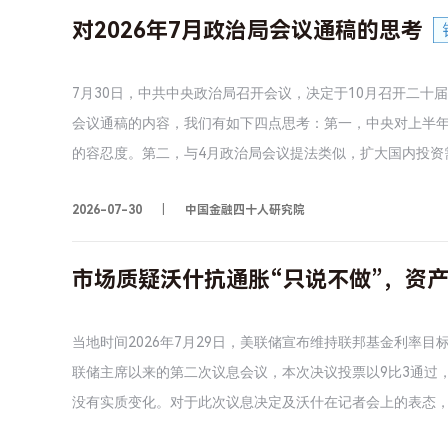
对2026年7月政治局会议通稿的思考
7月30日，中共中央政治局召开会议，决定于10月召开二
会议通稿的内容，我们有如下四点思考：第一，中央对上半
的容忍度。第二，与4月政治局会议提法类似，扩大国内投资需
财政支出增速预计较上半年有所改善，政府投资有望进一步
2026-07-30
中国金融四十人研究院
增长的概率不高。
市场质疑沃什抗通胀“只说不做”，资
当地时间2026年7月29日，美联储宣布维持联邦基金利率目标
联储主席以来的第二次议息会议，本次决议投票以9比3通过
没有实质变化。对于此次议息决定及沃什在记者会上的表态，
具韧性的局面，尚且选择按兵不动，此次会议面对的通胀已