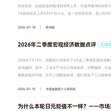
主要驱动力，新经济增长能否持续，关键在于前期积累的供
向性转变：此前贬值伴随净利润率上升，升值伴随净利润率下降
时，新经济对外部需求的依赖明显高于房地产，其持续发展
1%则对应其上升0.24个百分点。这一转变的实质，是人民币
加贸易摩擦压力。
值、疲弱时贬值，汇率不再是外生冲击，而是宏观基本面在外
2026-07-18
陈书航
平减指数的关系均发生同步转变，为汇率周期属性的改变提
率与企业盈利的关系，真正的问题在于汇率变动是否与宏观基
年“811”汇改的深层意义，人民币汇率在“回归基本面”后
2026年二季度宏观经济数据点评
同出口类型企业在升值时的净利润率改善幅度相近，但来源
多依赖期间费用率的压降。四是在当前国内经济温和复苏，
2026年7月15日，国家统计局发布了6月及二季度宏观经
序适度升值，符合市场决定汇率的本意，也有助于缓解贸易
表现偏弱。其中，工业生产与出口增速较高，消费偏弱，社
胀数据相对平稳。针对上述数据表现，我们有如下三点观察
共同影响下放缓，供需之间、内外需之间温差明显。第二，A
2026-07-15
中国金融四十人研究院
相关需求的增加或许在固定资产投资与社零等传统数据口径中
化有利于进口数量的回升与工业生产的改善。
为什么本轮日元贬值不一样？——市场