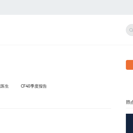
观医生
CF40季度报告
热