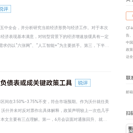
十届五中全会，并分析研究当前经济形势与经济工作。对于本次
CF
告、
年经济表现基本满意，对转型背景下的经济增速放缓具有一定
中国
求仍以“六张网”、“人工智能+”为主要抓手。第三，下半年
政策
落地。第四，宏观政策下半年预计保持积极，但大力刺激经济
达全
联
产负债表或成关键政策工具
邮箱
区间在3.50%-3.75%不变，符合市场预期。作为沃什就任美
，沃什并未对反对票作出具体解释，政策声明较上一次也几乎
扫
本文主要有三点理解。第一，6月会议面对通胀回升、就业仍
明显下行，就业虽有所降温但整体仍较稳定，加息的理由反而