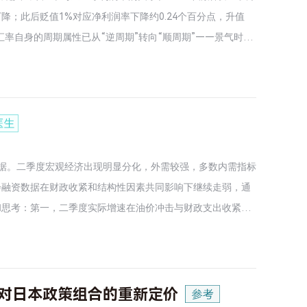
给能力能否得到居民消费等国内终端需求的稳定承接。与此同
；此后贬值1%对应净利润率下降约0.24个百分点，升值
既更容易受到外部环境波动的影响，也会在当前国际环境下增
汇率自身的周期属性已从“逆周期”转向“顺周期”——景气时升
汇市场上的同步表达。汇率与营业收入、薪酬、投资及GDP
供了佐证。基于文中发现，我们有以下几点判断：一是讨论汇
本面相契合。二是汇率周期属性的转变，体现了2015
真正呈现出独立于美元的周期特征。三是在顺周期属性下，尽管不
不同：低出口企业主要受益于毛利润率改善；高出口企业则更
国内外仍有明显通胀差距的背景下，允许人民币按照基本面有
济数据。二季度宏观经济出现明显分化，外需较强，多数内需指标
摩擦，总体上对中国经济利大于弊。
会融资数据在财政收紧和结构性因素共同影响下继续走弱，通
和思考：第一，二季度实际增速在油价冲击与财政支出收紧的
I领域的发展是支撑二季度名义增速大幅改善的重要因素，但
体现不足。第三，6月大宗商品价格明显回落，成本冲击的弱
对日本政策组合的重新定价