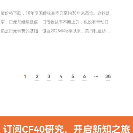
日债价格下跌，10年期国债收益率升至约30年来高位。这轮贬
收窄，日元却继续贬值；日债收益率不断上升，也没有带动日
仍是日元弱势的基础，但自2025年秋季以来，美日利差趋于
被认为是一个关键转折点。高市主张扩大财政支出、推动减
的担忧加剧。今年6月底公布的《经济财政运营与改革基本方
了所谓“基本方针冲击”。市场由此为日本的政策组合重新定
路径，但在财政可信度得到修复之前，三条路径都有相应的风
1
2
3
4
5
6
38
订阅CF40研究，开启新知之旅