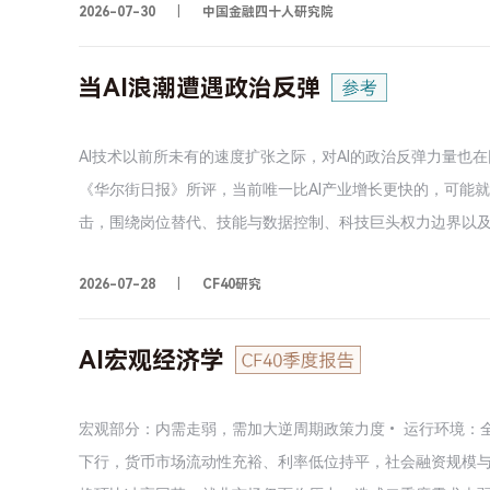
2026-07-30
中国金融四十人研究院
更弱。第二，沃什虽反复强调2%的通胀目标，但两次维持利
了市场对其抗通胀信誉的质疑。不过，三张加息反对票表明
不充分，市场反应可能过度。第三，资产负债表可能是沃什
当AI浪潮遭遇政治反弹
克色彩，更强调货币供给和资产负债表约束。随着相关政策
能超过市场预期。
AI技术以前所未有的速度扩张之际，对AI的政治反弹力量也
《华尔街日报》所评，当前唯一比AI产业增长更快的，可能就
击，围绕岗位替代、技能与数据控制、科技巨头权力边界以
顾工业革命、铁路革命和计算机革命中对技术的政治反弹，
2026-07-28
CF40研究
分析当前对AI的政治反弹的三条战线——劳动保护、科技巨
头”叙事的整合，梳理建制派与AI企业在就业补偿、收益分享
弹进入全国性选举议程的条件及其对AI产业的潜在影响。
AI宏观经济学
宏观部分：内需走弱，需加大逆周期政策力度• 运行环境：
下行，货币市场流动性充裕、利率低位持平，社会融资规模与