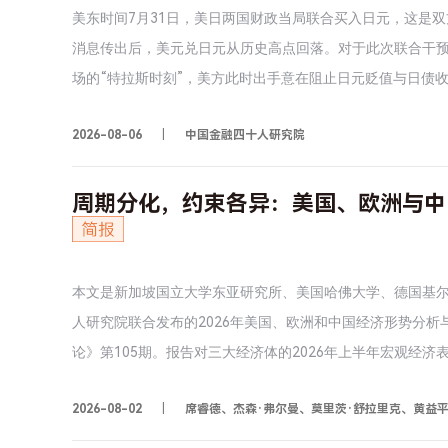
美东时间7月31日，美日两国财政当局联合买入日元，这是双
消息传出后，美元兑日元从历史高点回落。对于此次联合干
场的“特拉斯时刻”，美方此时出手意在阻止日元贬值与日债
被显著低估，此时入场干预的安全性和成功概率更高。第三
2026-08-06
中国金融四十人研究院
等亚洲货币竞争性贬值，符合特朗普政府缩小贸易逆差的政
设计非常重视减轻市场对美债的担忧；美方卖出欧元而非美元
忧，同时威慑日元空头，信号意义大于实际需要。第五，联
周期分化，约束各异：美国、欧洲与中
于日本国内政策如何调整；美债能否企稳，则取决于沃什能
本文是新加坡国立大学东亚研究所、美国哈佛大学、德国基
人研究院联合发布的2026年美国、欧洲和中国经济形势分析与
论》第105期。报告对三大经济体的2026年上半年宏观经济
国经济再平衡所需的中长期政策组合及结构性改革措施。
2026-08-02
席睿德、杰森·弗尔曼、莫里茨·舒拉里克、黄益