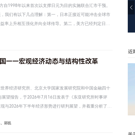
方自1998年以来首次以支撑日元为目的实施联合汇市干预。
预，我们有以下几点理解：第一，日本正接近可能冲击全球市
收益率上升相互强化并向全球传导。第二，美方已经判定日元
，美国支持日元升值，目的也在于防止日元带动韩元、人民币
策取向。第四，美债压力不是美方出手的直接原因，但其操作
、强调日本将使用FIMA回购便利，旨在减轻对美元美债的担
近
合干预为日元贬值划出了大致边界，但其能否持续升值仍取决
国——宏观经济动态与结构性改革
否修复美联储的抗通胀信誉。
尔世界经济研究所、北京大学国家发展研究院和中国金融四十
展望报告，于2026年7月16日发表于《东亚研究所时事评
表现与2026年下半年经济形势进行研判展望，并着重分析了中
平、郭凯
关