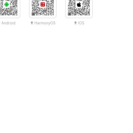
Android
HarmonyOS
IOS